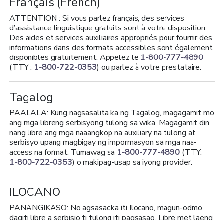
Français
(French)
ATTENTION : Si vous parlez français, des services
d’assistance linguistique gratuits sont à votre disposition.
Des aides et services auxiliaires appropriés pour fournir des
informations dans des formats accessibles sont également
disponibles gratuitement. Appelez le
1-800-777-4890
(TTY :
1-800-722-0353
) ou parlez à votre prestataire.
Tagalog
PAALALA: Kung nagsasalita ka ng Tagalog, magagamit mo
ang mga libreng serbisyong tulong sa wika. Magagamit din
nang libre ang mga naaangkop na auxiliary na tulong at
serbisyo upang magbigay ng impormasyon sa mga naa-
access na format. Tumawag sa
1-800-777-4890
(TTY:
1-800-722-0353
) o makipag-usap sa iyong provider.
ILOCANO
PANANGIKASO: No agsasaoka iti Ilocano, magun-odmo
dagiti libre a serbisio ti tulong iti pagsasao. Libre met laeng