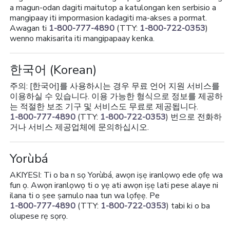
a magun-odan dagiti maitutop a katulongan ken serbisio a
mangipaay iti impormasion kadagiti ma-akses a pormat.
Awagan ti
1-800-777-4890
(TTY:
1-800-722-0353
)
wenno makisarita iti mangipapaay kenka.
한국어
(Korean)
주의: [한국어]를 사용하시는 경우 무료 언어 지원 서비스를
이용하실 수 있습니다. 이용 가능한 형식으로 정보를 제공하
는 적절한 보조 기구 및 서비스도 무료로 제공됩니다.
1-800-777-4890
(TTY:
1-800-722-0353
) 번으로 전화하
거나 서비스 제공업체에 문의하십시오.
Yorùbá
AKIYESI: Ti o ba n sọ Yorùbá, awọn iṣẹ iranlọwọ ede ọfẹ wa
fun ọ. Awọn iranlọwọ ti o yẹ ati awọn iṣẹ lati pese alaye ni
ilana ti o ṣee ṣamulo naa tun wa lọfẹẹ. Pe
1-800-777-4890
(TTY:
1-800-722-0353
) tabi ki o ba
olupese rẹ sọrọ.