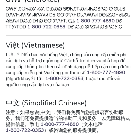
ᏣᎳᎩ ᎯᏬᏂᏍᎩ ᏱᎩ, ᎠᏯᏍᏊ ᎦᏬᏂᎯᎢᏍᏗ ᏗᏂᏍᏕᎵᏍ ᎤᎾᏓᏞᎦ
ᎠᏁᏙᎰ ᏗᏙᎵᎩ ᏗᏛᎪᏙᏗ ᎠᎴ ᎾᏅᏛᏁᎰ ᎠᏓᏁᎳᏁᏗ ᎠᎾᏓᏃᏍᎰ ᏧᏓᎴᎿ
ᏱᎬᏁᏗ ᎠᏍᏊ ᎠᏎᏊ ᎾᏅᏛᏁᎰᎢ. ᏩᏓ
1-800-777-4890
ᎠᎴ
ᎢᎢᎩ/ᎢᎠᎠ
1-800-722-0353
, ᎠᎴ ᏍᏊ ᏫᎵᏃᎮᏗ ᏍᏕᎵᏍᎩ.Ꮳ
Việt
(Vietnamese)
LƯU Ý: Nếu bạn nói tiếng Việt, chúng tôi cung cấp miễn phí
các dịch vụ hỗ trợ ngôn ngữ. Các hỗ trợ dịch vụ phù hợp để
cung cấp thông tin theo các định dạng dễ tiếp cận cũng được
cung cấp miễn phí. Vui lòng gọi theo số
1-800-777-4890
(Người khuyết tật:
1-800-722-0353
) hoặc trao đổi với
người cung cấp dịch vụ của bạn.
中文
(Simplified Chinese)
注意：如果您说[中文]，我们将免费为您提供语言协助服
务。我们还免费提供适当的辅助工具和服务，以无障碍格式
提供信息。致电
1-800-777-4890
（文本电话：
1-800-722-0353
）或咨询您的服务提供商。