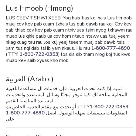
Lus Hmoob
(Hmong)
LUS CEEV TSHWJ XEEB: Yog hais tias koj hais Lus Hmoob
muaj cov kev pab cuam txhais lus pub dawb rau koj. Cov kev
pab thiab cov kev pab cuam ntxiv uas tsim nyog txhawm rau
muab lus qhia paub ua cov hom ntaub ntawv uas tuaj yeem
nkag cuag tau rau los kuj yeej tseem muaj pab dawb tsis
xam tus nqi dab tsi ib yam nkaus. Hu rau
1-800-777-4890
(TTY:
1-800-722-0353
) los sis sib tham nrog koj tus kws
muab kev saib xyuas kho mob.
العربية
(Arabic)
تنبيه: إذا كنت تحدث العربية، فإن خدمات ال مساعدة اللغوية
المجانية متاحة لك. كما تتوفر مجانًا وسائل المساعدة والخدمات
المساندة المناسبة لتقديم
أو تحدث مع مقدم الخدمة الخاص بك. (TTY
1-800-722-0353
)
1-800-777-4890
المعلومات بتنسيقات سهلة الوصول. اتصل
على