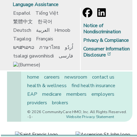
Language Assistance
Español
Tiếng Việt
繁體中文
한국어
Notice of
Deutsch
العربية
Hmoob
Nondiscrimination
Tagalog
Français
Privacy & Compliance
ພາສາລາວ
ภาษาไทย
اُردُو
Consumer Information
[opens in 
Disclosure
tsalagi gawonihisdi
فارسی
home
careers
newsroom
contact us
health & wellness
find health insurance
EAP
medicare
members
employers
providers
brokers
© 2026 CommunityCare HMO, Inc. All Rights Reserved.
-1-
Website Privacy Statement