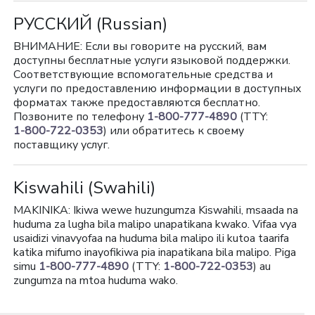
РУССКИЙ
(Russian)
ВНИМАНИЕ: Если вы говорите на русский, вам
доступны бесплатные услуги языковой поддержки.
Соответствующие вспомогательные средства и
услуги по предоставлению информации в доступных
форматах также предоставляются бесплатно.
Позвоните по телефону
1-800-777-4890
(TTY:
1-800-722-0353
) или обратитесь к своему
поставщику услуг.
Kiswahili
(Swahili)
MAKINIKA: Ikiwa wewe huzungumza Kiswahili, msaada na
huduma za lugha bila malipo unapatikana kwako. Vifaa vya
usaidizi vinavyofaa na huduma bila malipo ili kutoa taarifa
katika mifumo inayofikiwa pia inapatikana bila malipo. Piga
simu
1-800-777-4890
(TTY:
1-800-722-0353
) au
zungumza na mtoa huduma wako.